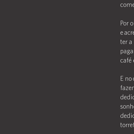
comer
Por 
e acr
ter a
paga
café 
E no 
faze
dedi
sonho
dedi
torre