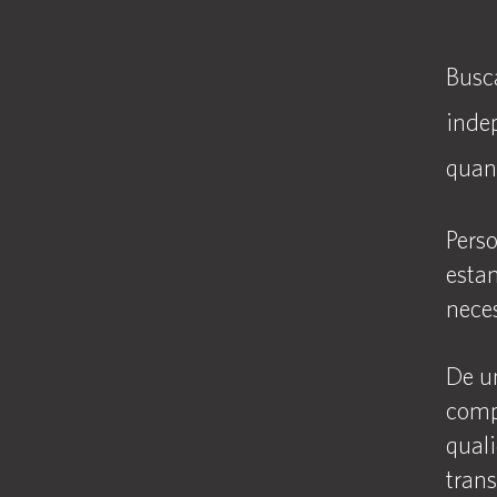
Busc
inde
quan
Pers
esta
nece
De u
comp
qual
trans