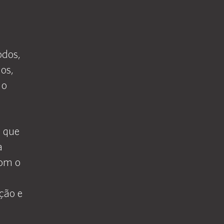
a
odos,
dos,
 o
o que
a
com o
ção e