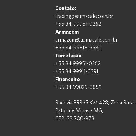
Contato:
trading@aumacafe.com.br
+55 34 99951-0262
Armazém
armazem@aumacafe.com.br
+55 34 99818-6580
Torrefação
+55 34 99951-0262
+55 34 99911-0391
Financeiro
+55 34 99829-8859
Rodovia BR365 KM 428,
Zona Rural.
Patos de Minas - MG,
CEP: 38 700-973.